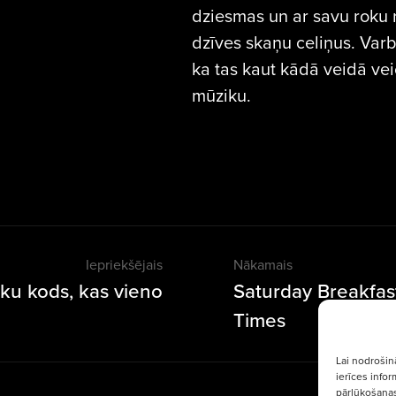
dziesmas un ar savu roku r
dzīves skaņu celiņus. Varbū
ka tas kaut kādā veidā vei
mūziku.
Iepriekšējais
Nākamais
ku kods, kas vieno
Saturday Breakfa
Times
Lai nodrošin
ierīces info
pārlūkošanas