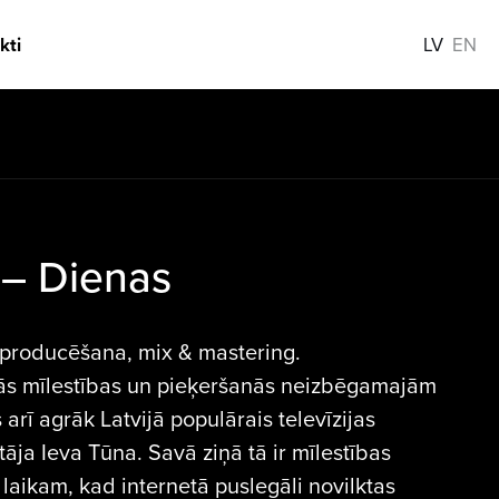
kti
LV
EN
– Dienas
 producēšana, mix & mastering.
mās mīlestības un pieķeršanās neizbēgamajām
rī agrāk Latvijā populārais televīzijas
āja Ieva Tūna. Savā ziņā tā ir mīlestības
laikam, kad internetā puslegāli novilktas