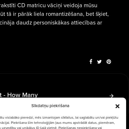
akstīti CD matricu vāciņi veidoja mūsu
t tā ir pārāk liela romantizēšana, bet šķiet,
cināja daudz personiskākas attiecības ar
st - How Many
Sīkdatņu piekrišana
ātu vislabāko pieredzi, mēs izmantojam sīkfailus, lai saglabātu un/vai piekļūtu
rmācijai. Piekrišana šīm tehnoloģijām ļaus mums apstrādāt datus, piemēram,
 uzvedību vai unikālus ID šajā vietnē. Piekrišanas nepiekrišana vai