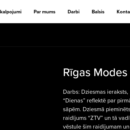
kalpojumi
Par mums
Darbi
Balsis
Konta
Rīgas Modes 
Darbs: Dziesmas ieraksts,
“Dienas” reflektē par pir
sāpēm. Dziesmā pieminēts a
raidījums “ZTV” un tā vadīt
vēstule šim raidījumam un 