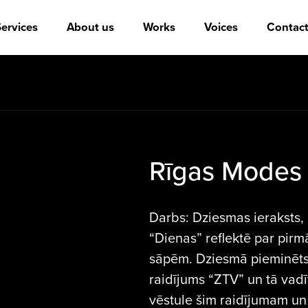
ervices
About us
Works
Voices
Contact
Rīgas Modes 
Darbs: Dziesmas ieraksts,
“Dienas” reflektē par pir
sāpēm. Dziesmā pieminēts a
raidījums “ZTV” un tā vadīt
vēstule šim raidījumam un 