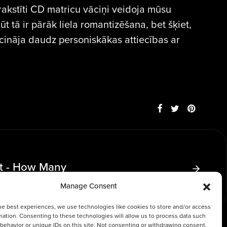
akstīti CD matricu vāciņi veidoja mūsu
t tā ir pārāk liela romantizēšana, bet šķiet,
cināja daudz personiskākas attiecības ar
st - How Many
Manage Consent
he best experiences, we use technologies like cookies to store and/or access
mation. Consenting to these technologies will allow us to process data such
behavior or unique IDs on this site. Not consenting or withdrawing consent,