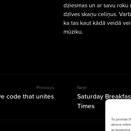
dziesmas un ar savu roku r
dzīves skaņu celiņus. Varbū
ka tas kaut kādā veidā vei
mūziku.
Previous
Next
ve code that unites
Saturday Breakfa
Times
To provide t
device infor
as browsing 