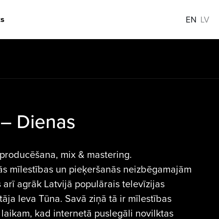
s
EN
LV
– Dienas
 producēšana, mix & mastering.
mās mīlestības un pieķeršanās neizbēgamajām
rī agrāk Latvijā populārais televīzijas
āja Ieva Tūna. Savā ziņā tā ir mīlestības
laikam, kad internetā puslegāli novilktas