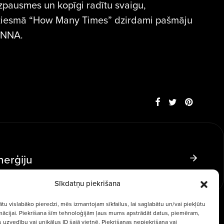
zpausmes un kopīgi radītu svaigu,
ziesmā “How Many Times” dzirdami pašmāju
IANNA.
nerģiju
Sīkdatņu piekrišana
ātu vislabāko pieredzi, mēs izmantojam sīkfailus, lai saglabātu un/vai piekļūtu
rmācijai. Piekrišana šīm tehnoloģijām ļaus mums apstrādāt datus, piemēram,
 uzvedību vai unikālus ID šajā vietnē. Piekrišanas nepiekrišana vai