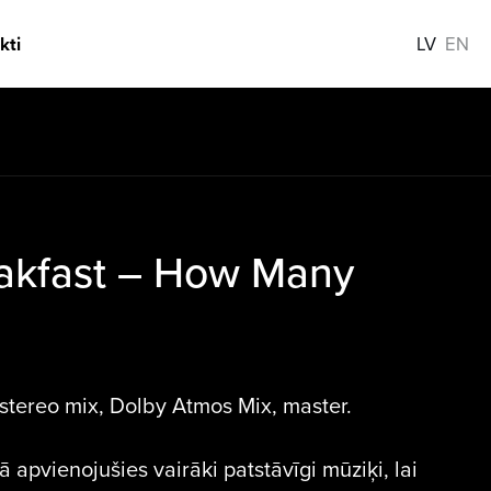
kti
LV
EN
akfast – How Many
stereo mix, Dolby Atmos Mix, master.
 apvienojušies vairāki patstāvīgi mūziķi, lai