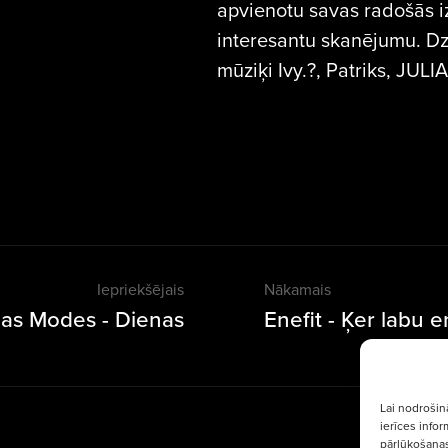
apvienotu savas radošās i
interesantu skanējumu. D
mūziķi Ivy.?, Patriks, JUL
Iepriekšējais
Nākamais
gas Modes - Dienas
Enefit - Ķer labu e
Lai nodrošin
ierīces info
pārlūkošanas