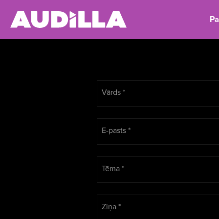
Pa
Vārds
*
E-pasts
*
Tēma
*
Ziņa
*