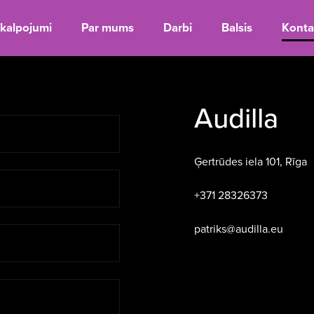
kalpojumi
Par mums
Darbi
Balsis
Konta
Audilla
Ģertrūdes iela 101, Rīga
+371 28326373
patriks@audilla.eu