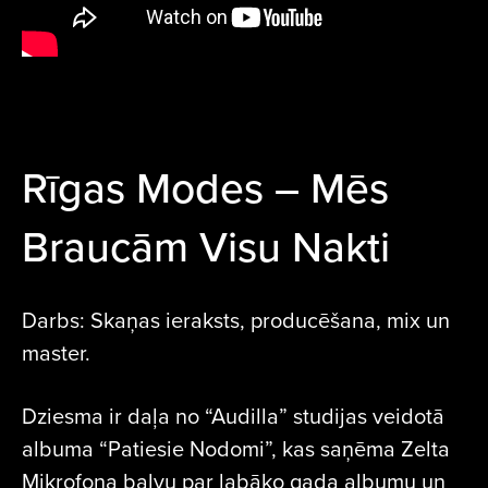
Rīgas Modes – Mēs
Braucām Visu Nakti
Darbs: Skaņas ieraksts, producēšana, mix un
master.
Dziesma ir daļa no “Audilla” studijas veidotā
albuma “Patiesie Nodomi”, kas saņēma Zelta
Mikrofona balvu par labāko gada albumu un