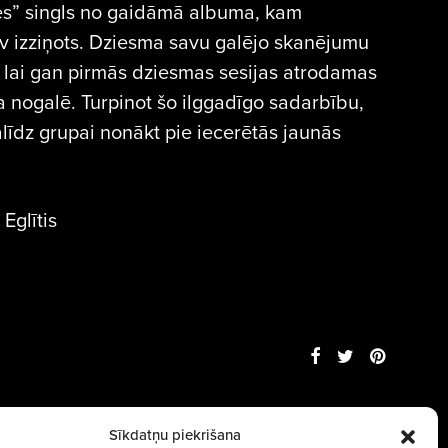
es” singls no gaidāmā albuma, kam
v izziņots. Dziesma savu galējo skanējumu
, lai gan pirmās dziesmas sesijas atrodamas
 nogalē. Turpinot šo ilggadīgo sadarbību,
alīdz grupai nonākt pie iecerētās jaunās
Eglītis
Sīkdatņu piekrišana