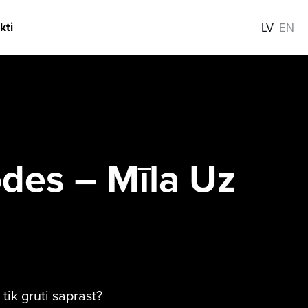
kti
LV
EN
des – Mīla Uz
 tik grūti saprast?