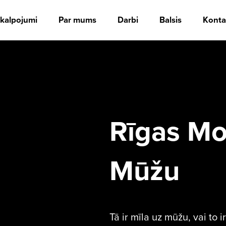
kalpojumi
Par mums
Darbi
Balsis
Konta
Rīgas Mo
Mūžu
Tā ir mīla uz mūžu, vai to ir