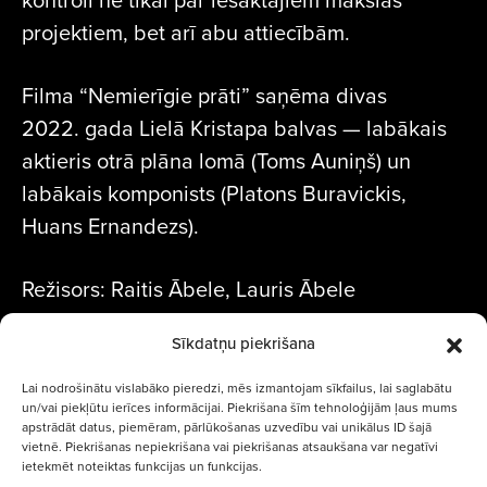
projektiem, bet arī abu attiecībām.
Filma “Nemierīgie prāti” saņēma divas
2022. gada Lielā Kristapa balvas — labākais
aktieris otrā plāna lomā (Toms Auniņš) un
labākais komponists (Platons Buravickis,
Huans Ernandezs).
Režisors: Raitis Ābele, Lauris Ābele
Sīkdatņu piekrišana
Lai nodrošinātu vislabāko pieredzi, mēs izmantojam sīkfailus, lai saglabātu
un/vai piekļūtu ierīces informācijai. Piekrišana šīm tehnoloģijām ļaus mums
apstrādāt datus, piemēram, pārlūkošanas uzvedību vai unikālus ID šajā
vietnē. Piekrišanas nepiekrišana vai piekrišanas atsaukšana var negatīvi
ietekmēt noteiktas funkcijas un funkcijas.