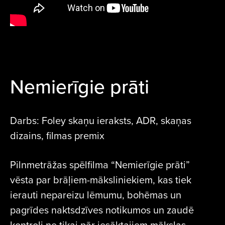
Nemierīgie prāti
Darbs: Foley skaņu ieraksts, ADR, skaņas
dizains, filmas premix
Pilnmetrāžas spēlfilma “Nemierīgie prāti”
vēsta par brāļiem-māksliniekiem, kas tiek
ierauti nepareizu lēmumu, bohēmas un
pagrīdes naktsdzīves notikumos un zaudē
kontroli ne tikai pār iesāktajiem mākslas