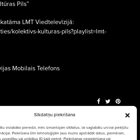
tūras Pils”
skatāma LMT Viedtelevīzijā:
aties/kolektivs-kulturas-pils?playlist=lmt-
vijas Mobilais Telefons
Sīkdatņu piekrišana
ātu vislabāko pieredzi, mēs izmantojam sīkfailus, lai saglabātu un/vai piekļūtu
rmācijai. Piekrišana šīm tehnoloģijām ļaus mums apstrādāt datus, piemēram,
 Gin - Tas ir
 uzvedību vai unikālus ID šajā vietnē. Piekrišanas nepiekrišana vai