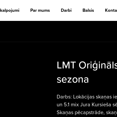
kalpojumi
Par mums
Darbi
Balsis
Konta
LMT Oriģinālse
sezona
Darbs: Lokācijas skaņas i
un 5.1 mix Jura Kursieša sē
Skaņas pēcapstrāde, skaņa