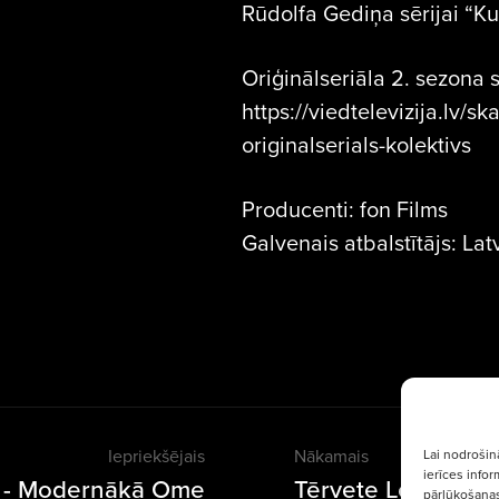
Rūdolfa Gediņa sērijai “Kul
Oriģinālseriāla 2. sezona 
https://viedtelevizija.lv/sk
originalserials-kolektivs
Producenti: fon Films
Galvenais atbalstītājs: Lat
Iepriekšējais
Nākamais
Lai nodrošin
ierīces info
ts - Modernākā Ome
Tērvete London Dry
pārlūkošanas