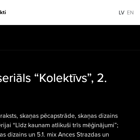
kti
LV
EN
riāls “Kolektīvs”, 2.
eraksts, skaņas pēcapstrāde, skaņas dizains
rijai “Līdz kaunam atlikuši trīs mēģinājumi”;
s dizains un 5.1. mix Ances Strazdas un