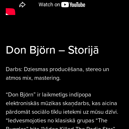
Don Björn – Storijā
Darbs: Dziesmas producēšana, stereo un
atmos mix, mastering.
“Don Björn” ir laikmetīgs indīpopa
elektroniskās mūzikas skaņdarbs, kas aicina
pārdomāt sociālo tīklu ietekmi uz mūsu dzīvi.
“Iedvesmojoties no klasiskā grupas “The
Buggles” hita “Video Killed The Radio Star”