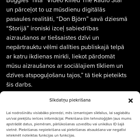
un pārceļot to uz mūsdienu digitālās
pasaules realitāti, “Don Björn” savā dziesmā
“Storijā” ironiski izceļ sabiedrības
aizraušanos ar tiešsaistes dzīvi un
nepārtrauktu vēlmi dalīties publiskajā telpā
ar katru ikdienas mirkli, liekot pārdomāt
mūsu aizraušanos ar sociālajiem tīkliem un
dzīves atspoguļošanu tajos,” tā tiek pieteikts
šis darbs.
Sīkdatņu piekrišana
Lai nodrošinātu vislabāko pieredzi, mēs izmantojam sīkfailus, lai saglabātu
un/vai piekļūtu ierīces informācijai. Piekrišana šīm tehnoloģijām ļaus mums
apstrādāt datus, piemēram, pārlūkošanas uzvedību vai unikālus ID šajā
vietnē. Piekrišanas nepiekrišana vai piekrišanas atsaukšana var negatīvi
ietekmēt noteiktas funkcijas un funkcijas.