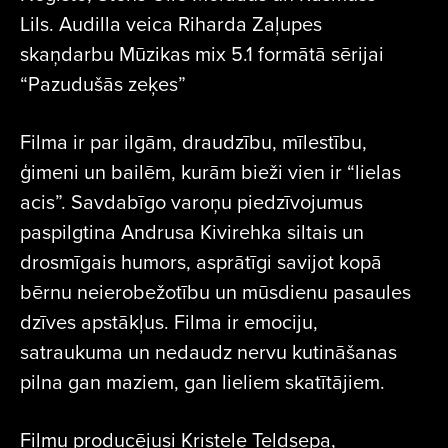
Lils. Audilla veica Riharda Zaļupes
skaņdarbu Mūzikas mix 5.1 formātā sērijai
“Pazudušās zeķes”
Filma ir par ilgām, draudzību, mīlestību,
ģimeni un bailēm, kurām bieži vien ir “lielas
acis”. Savdabīgo varoņu piedzīvojumus
paspilgtina Andrusa Kivirehka siltais un
drosmīgais humors, asprātīgi savijot kopā
bērnu neierobežotību un mūsdienu pasaules
dzīves apstākļus. Filma ir emociju,
satraukuma un nedaudz nervu kutināšanas
pilna gan maziem, gan lieliem skatītājiem.
Filmu producējusi Kristele Teldsepa,